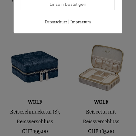
Uhrenschatulle für 8
Reiseetui mit
Einzeln bestätigen
Uhren
Reissverschluss
CHF
420.00
CHF
279.00
|
Datenschutz
Impressum
WOLF
WOLF
Reiseschmucketui (S),
Reiseetui mit
Reissverschluss
Reissverschluss
CHF
199.00
CHF
185.00