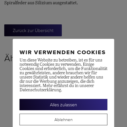
Spiralfeder aus Silizium ausgestattet.
Zurück zur Übersicht
WIR VERWENDEN COOKIES
Ähnliche Produkte
Um diese Website zu betreiben, ist es für uns
notwendig Cookies zu verwenden. Einige
Cookies sind erforderlich, um die Funktionalität
zu gewährleisten, andere brauchen wir für
unsere Statistik und wieder andere helfen uns
dir nur die Werbung anzuzeigen, die dich
interessiert. Mehr erfährst du in unserer
Datenschutzerklärung.
Alles zulassen
Ablehnen
OMEGA
BREITLING