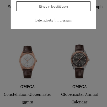
Einzeln bestätigen
Seamaster 300, 41mm
Premier B01 Chronograph
CHF
6'700.00
42
|
Datenschutz
Impressum
CHF
8'550.00
OMEGA
OMEGA
Constellation Globemaster
Globemaster Annual
39mm
Calendar