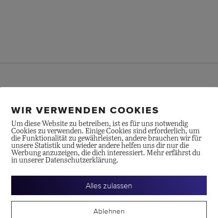
aard entworfen und ist 20mm hoch und aus 750/- Gelbgold gefer
Collection.
WIR VERWENDEN COOKIES
Um diese Website zu betreiben, ist es für uns notwendig
Cookies zu verwenden. Einige Cookies sind erforderlich, um
die Funktionalität zu gewährleisten, andere brauchen wir für
unsere Statistik und wieder andere helfen uns dir nur die
Werbung anzuzeigen, die dich interessiert. Mehr erfährst du
in unserer Datenschutzerklärung.
Alles zulassen
te
Ablehnen