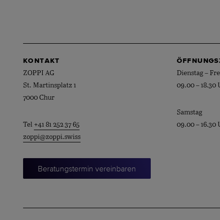
KONTAKT
ÖFFNUNGS
ZOPPI AG
Dienstag – Fre
St. Martinsplatz 1
09.00 – 18.30 
7000 Chur
Samstag
Tel
+41 81 252 37 65
09.00 – 16.30 
zoppi@zoppi.swiss
Beratungstermin vereinbaren