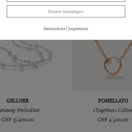
Einzeln bestätigen
|
Datenschutz
Impressum
GELLNER
POMELLATO
staway-Perlcollier
«Together» Collie
CHF
13'400.00
CHF
4'500.00