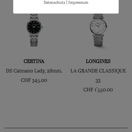
|
Datenschutz
Impressum
CERTINA
LONGINES
DS Caimano Lady, 28mm.
LA GRANDE CLASSIQUE
CHF
345.00
33
CHF
1'550.00