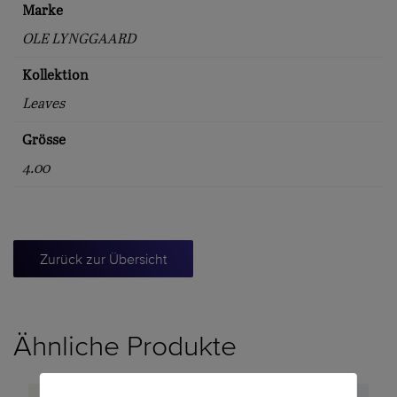
Marke
OLE LYNGGAARD
Kollektion
Leaves
Grösse
4.00
Zurück zur Übersicht
Ähnliche Produkte