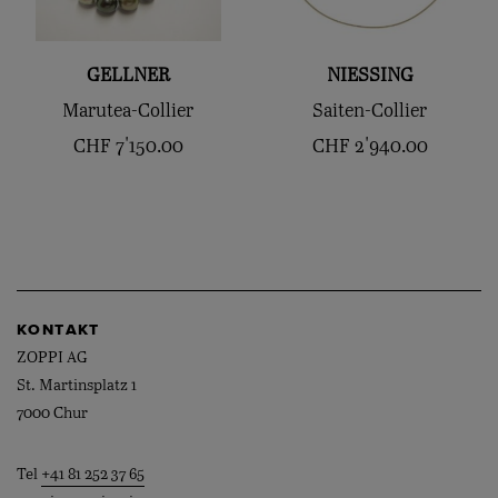
GELLNER
NIESSING
Marutea-Collier
Saiten-Collier
CHF
7'150.00
CHF
2'940.00
KONTAKT
ZOPPI AG
St. Martinsplatz 1
7000 Chur
Tel
+41 81 252 37 65