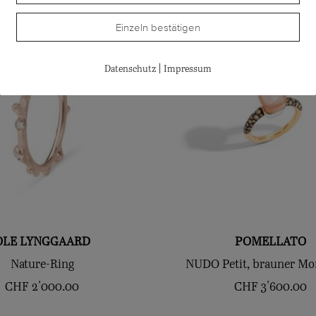
Einzeln bestätigen
|
Datenschutz
Impressum
OLE LYNGGAARD
POMELLATO
Nature-Ring
NUDO Petit, brauner Mo
CHF
2'000.00
CHF
3'600.00