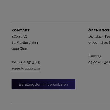
KONTAKT
ÖFFNUNGS
ZOPPI AG
Dienstag – Fre
St. Martinsplatz 1
09.00 – 18.30 
7000 Chur
Samstag
Tel
+41 81 252 37 65
09.00 – 16.30 
zoppi@zoppi.swiss
Beratungstermin vereinbaren