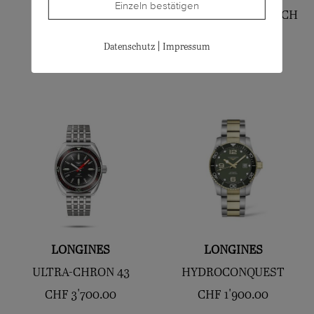
Einzeln bestätigen
True Openheart
LEGEND DIVER WATCH
CHF
2'150.00
42
|
Datenschutz
Impressum
CHF
2'400.00
LONGINES
LONGINES
ULTRA-CHRON 43
HYDROCONQUEST
CHF
3'700.00
CHF
1'900.00