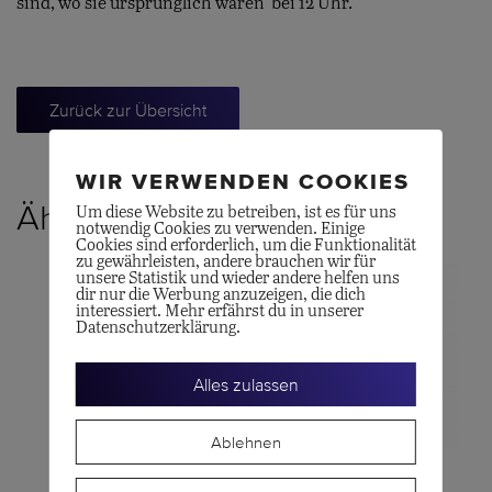
sind, wo sie ursprünglich waren  bei 12 Uhr.
Zurück zur Übersicht
WIR VERWENDEN COOKIES
Ähnliche Produkte
Um diese Website zu betreiben, ist es für uns
notwendig Cookies zu verwenden. Einige
Cookies sind erforderlich, um die Funktionalität
zu gewährleisten, andere brauchen wir für
unsere Statistik und wieder andere helfen uns
dir nur die Werbung anzuzeigen, die dich
interessiert. Mehr erfährst du in unserer
Datenschutzerklärung.
Alles zulassen
Ablehnen
RADO
LONGINES