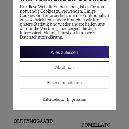
Um diese Website zu betreiben, ist es für uns
notwendig Cookies zu verwenden. Einige
Cookies sind erforderlich, um die Funktionalität
zu gewährleisten, andere brauchen wir für
unsere Statistik und wieder andere helfen uns
dir nur die Werbung anzuzeigen, die dich
OLE LYNGGAARD
OLE LYNGGAARD
interessiert. Mehr erfährst du in unserer
Datenschutzerklärung.
Ring «Cushion»
BoHo Ring
CHF
9'000.00
CHF
3'800.00
Alles zulassen
Ablehnen
Einzeln bestätigen
|
Datenschutz
Impressum
OLE LYNGGAARD
POMELLATO