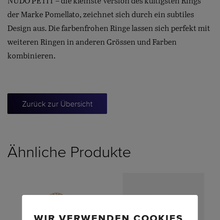
NUDO PETIT – die kleinste Version des kultigsten Rings
der Marke Pomellato, zeichnet sich durch ein subtiles
Design aus. Die farbenfrohen Ringe lassen sich perfekt mit
weiteren Ringen in anderen Grössen und Farben
kombinieren.
Zurück zur Übersicht
Ähnliche Produkte
WIR VERWENDEN COOKIES