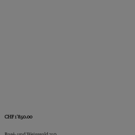
CHF
1'850.00
Rosé- und Weissgold 750