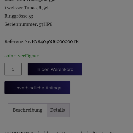
1 weisser Topas, 6.5ct
Ringgrösse 53
Seriennummer: 57HP8
Referenz Nr. PAB4030O6000000TB
sofort verfügbar
NUDO
In den Warenkorb
Petit,
Topas
Unverbindliche Anfrage
weiss
Menge
Beschreibung
Details