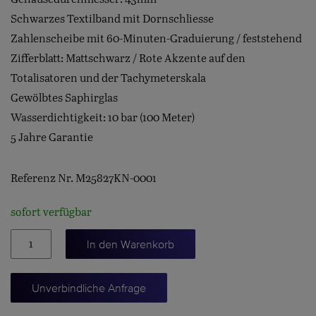
Schwarzes Textilband mit Dornschliesse
Zahlenscheibe mit 60-Minuten-Graduierung / feststehend
Zifferblatt: Mattschwarz / Rote Akzente auf den
Totalisatoren und der Tachymeterskala
Gewölbtes Saphirglas
Wasserdichtigkeit: 10 bar (100 Meter)
5 Jahre Garantie
Referenz Nr. M25827KN-0001
sofort verfügbar
PELAGOS
In den Warenkorb
FXD
CHRONO
Unverbindliche Anfrage
Menge