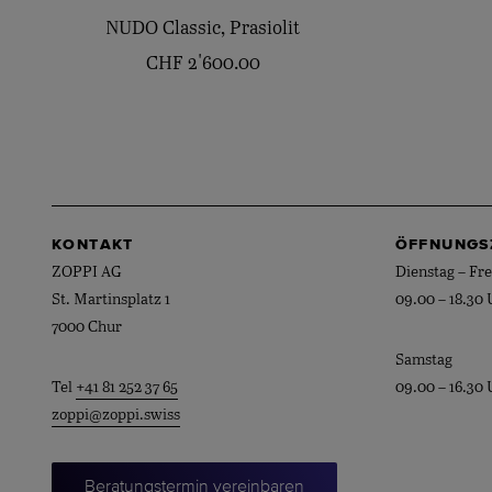
NUDO Classic, Prasiolit
CHF
2'600.00
KONTAKT
ÖFFNUNGS
ZOPPI AG
Dienstag – Fre
St. Martinsplatz 1
09.00 – 18.30 
7000 Chur
Samstag
Tel
+41 81 252 37 65
09.00 – 16.30 
zoppi@zoppi.swiss
Beratungstermin vereinbaren