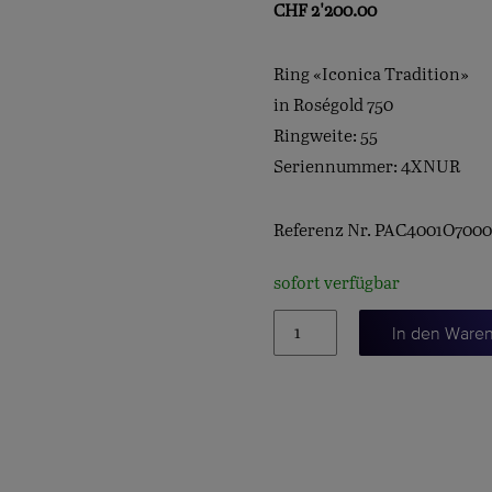
CHF
2'200.00
Ring «Iconica Tradition»
in Roségold 750
Ringweite: 55
Seriennummer: 4XNUR
Referenz Nr. PAC4001O700
sofort verfügbar
Ring
In den Ware
"Iconica
Tradition"
Menge