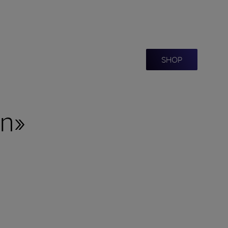
SHOP
on»