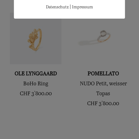
|
Datenschutz
Impressum
OLE LYNGGAARD
POMELLATO
BoHo Ring
NUDO Petit, weisser
CHF
3'800.00
Topas
CHF
3'800.00