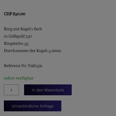
CHF
830.00
Ring mit Kugel 1-fach
in Gelbgold 750
Ringweite: 53
Durchmesser der Kugel: 5.0mm
Referenz Nr. N281521
sofort verfügbar
Ring
In den Warenkorb
mit
Kugel
Unverbindliche Anfrage
1-