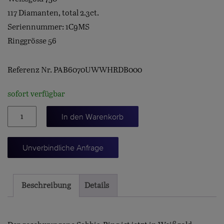
117 Diamanten, total 2.3ct.
Seriennummer: 1C9MS
Ringgrösse 56
Referenz Nr. PAB6070UWWHRDB000
sofort verfügbar
Ring
In den Warenkorb
Sabbia
Menge
Unverbindliche Anfrage
Beschreibung
Details