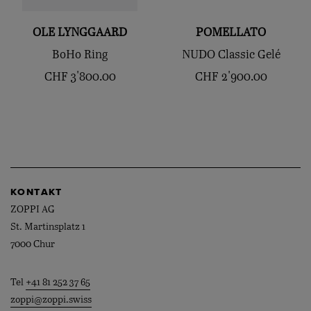
OLE LYNGGAARD
POMELLATO
BoHo Ring
NUDO Classic Gelé
CHF
3'800.00
CHF
2'900.00
KONTAKT
ZOPPI AG
St. Martinsplatz 1
7000 Chur
Tel
+41 81 252 37 65
zoppi@zoppi.swiss