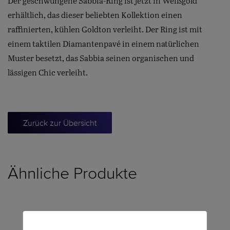
Der geschwungene Sabbia-Ring ist jetzt in Weißgold
erhältlich, das dieser beliebten Kollektion einen
raffinierten, kühlen Goldton verleiht. Der Ring ist mit
einem taktilen Diamantenpavé in einem natürlichen
Muster besetzt, das Sabbia seinen organischen und
lässigen Chic verleiht.
Zurück zur Übersicht
Ähnliche Produkte