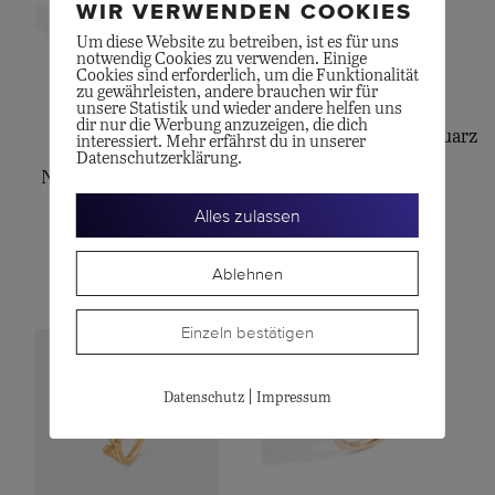
WIR VERWENDEN COOKIES
Um diese Website zu betreiben, ist es für uns
notwendig Cookies zu verwenden. Einige
Cookies sind erforderlich, um die Funktionalität
zu gewährleisten, andere brauchen wir für
POMELLATO
unsere Statistik und wieder andere helfen uns
dir nur die Werbung anzuzeigen, die dich
NUDO Classic, Milchquarz
POMELLATO
interessiert. Mehr erfährst du in unserer
Datenschutzerklärung.
CHF
3'000.00
NUDO Petit Sky Blue
Topas
Alles zulassen
CHF
3'950.00
Ablehnen
Einzeln bestätigen
|
Datenschutz
Impressum