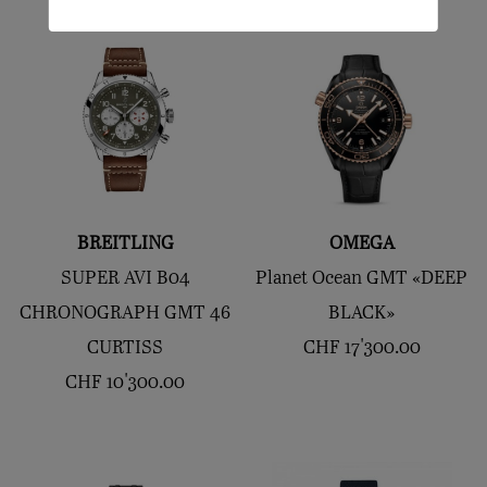
BREITLING
OMEGA
SUPER AVI B04
Planet Ocean GMT «DEEP
CHRONOGRAPH GMT 46
BLACK»
CURTISS
CHF
17'300.00
CHF
10'300.00