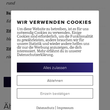
rund
Bandart
Edelstahl-Armband
WIR VERWENDEN COOKIES
Um diese Website zu betreiben, ist es für uns
Zifferblattfarbe
notwendig Cookies zu verwenden. Einige
Cookies sind erforderlich, um die Funktionalität
blau
zu gewährleisten, andere brauchen wir für
unsere Statistik und wieder andere helfen uns
dir nur die Werbung anzuzeigen, die dich
Zifferblattindex
interessiert. Mehr erfährst du in unserer
Datenschutzerklärung.
römische Ziffern
Alles zulassen
Ablehnen
Zurück zur Übersicht
Einzeln bestätigen
Ähnliche Produkte
|
Datenschutz
Impressum