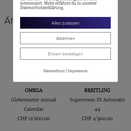
interessiert. Mehr erfährst du in unserer
Datenschutzerklärung.
Ähnliche Produkte
Alles zulassen
Ablehnen
Einzeln bestätigen
|
Datenschutz
Impressum
OMEGA
BREITLING
Globemaster Annual
Superocean III Automatic
Calendar
44
CHF
12'600.00
CHF
4'900.00