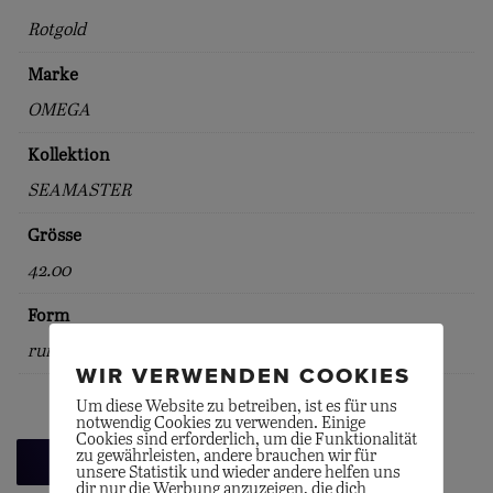
Rotgold
Marke
OMEGA
Kollektion
SEAMASTER
Grösse
42.00
Form
rund
WIR VERWENDEN COOKIES
Um diese Website zu betreiben, ist es für uns
notwendig Cookies zu verwenden. Einige
Cookies sind erforderlich, um die Funktionalität
zu gewährleisten, andere brauchen wir für
Zurück zur Übersicht
unsere Statistik und wieder andere helfen uns
dir nur die Werbung anzuzeigen, die dich