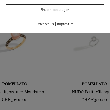
Einzeln bestätigen
|
Datenschutz
Impressum
POMELLATO
POMELLATO
tit, brauner Mondstein
NUDO Petit, Milchq
CHF
3'600.00
CHF
2'300.00