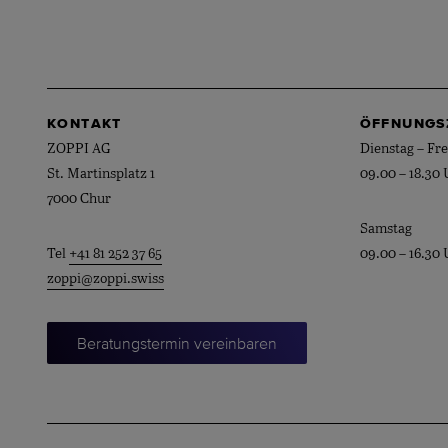
KONTAKT
ÖFFNUNGS
ZOPPI AG
Dienstag – Fre
St. Martinsplatz 1
09.00 – 18.30 
7000 Chur
Samstag
Tel
+41 81 252 37 65
09.00 – 16.30 
zoppi@zoppi.swiss
Beratungstermin vereinbaren