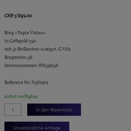
CHF
3'892.00
Ring «Topia Vision»
in Gelbgold 750
mit 51 Brillanten: 0.003ct. G-VS2
Ringweite: 56
Seriennummer: W639658
Referenz Nr. N381912
sofort verfügbar
Topia
In den Warenkorb
Vision
Ring
Unverbindliche Anfrage