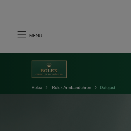
MENÜ
Rolex
Rolex Armbanduhren
Datejust
Erfahren Sie mehr über Rolex
Rolex Armbanduhren