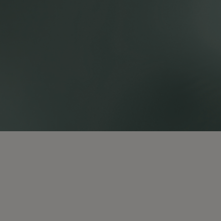
Neue Modelle 2026
Rolex Accessoires
Uhrmacherkunst
Wartung
Oyster Story
Kontaktseite