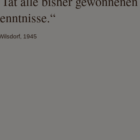
 Tat alle bisher gewonnenen
enntnisse.“
ilsdorf, 1945