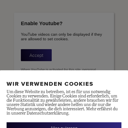
Enable Youtube?
YouTube videos can only be displayed if they
are allowed to set cookies.
Accept
When YouTube is activated for this site, personal
information is submitted to YouTube and processed.
Please see the YouTube privacy policy for more
information:
here
WIR VERWENDEN COOKIES
Um diese Website zu betreiben, ist es für uns notwendig
Cookies zu verwenden. Einige Cookies sind erforderlich, um
die Funktionalität zu gewährleisten, andere brauchen wir für
unsere Statistik und wieder andere helfen uns dir nur die
Werbung anzuzeigen, die dich interessiert. Mehr erfährst du
in unserer Datenschutzerklärung.