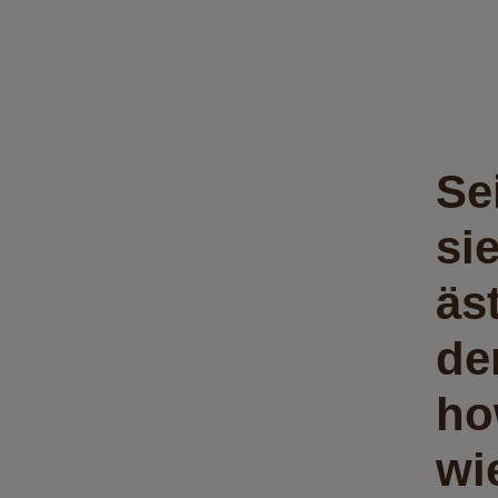
Se
si
äs
de
ho
wi