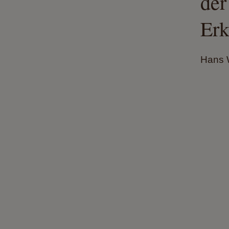
der
Erk
Hans W