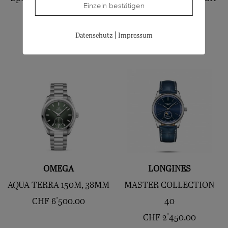
Einzeln bestätigen
42
42
CHF
6'600.00
CHF
2'400.00
|
Datenschutz
Impressum
OMEGA
LONGINES
AQUA TERRA 150M, 38MM
MASTER COLLECTION
CHF
6'500.00
40
CHF
2'450.00