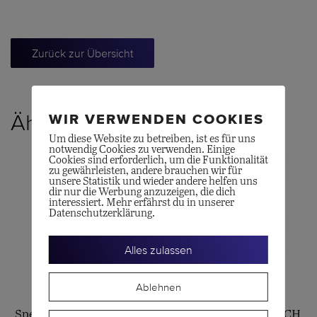
Zurück zur Übersicht
Ähnliche Produkte
WIR VERWENDEN COOKIES
Um diese Website zu betreiben, ist es für uns
notwendig Cookies zu verwenden. Einige
Cookies sind erforderlich, um die Funktionalität
zu gewährleisten, andere brauchen wir für
unsere Statistik und wieder andere helfen uns
dir nur die Werbung anzuzeigen, die dich
interessiert. Mehr erfährst du in unserer
Datenschutzerklärung.
Alles zulassen
Ablehnen
OMEGA
LONGINES
Speedmaster Moonwatch
LEGEND DIVER WATCH