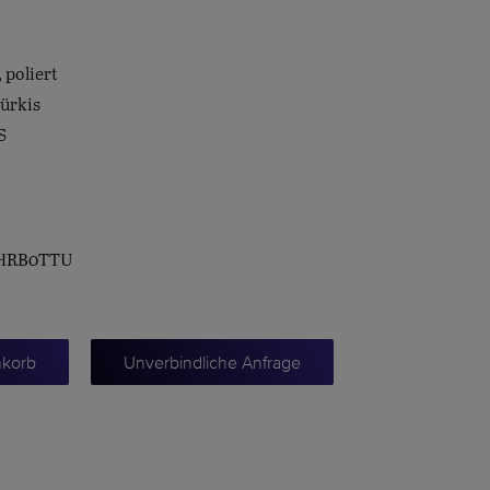
 poliert
Türkis
S
WHRB0TTU
nkorb
Unverbindliche Anfrage