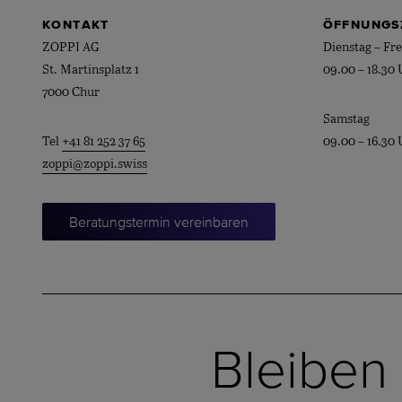
KONTAKT
ÖFFNUNGS
ZOPPI AG
Dienstag – Fre
St. Martinsplatz 1
09.00 – 18.30 
7000 Chur
Samstag
Tel
+41 81 252 37 65
09.00 – 16.30 
zoppi@zoppi.swiss
Beratungstermin vereinbaren
Bleiben