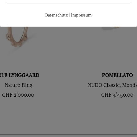
|
Datenschutz
Impressum
OLE LYNGGAARD
POMELLATO
Nature-Ring
NUDO Classic, Monds
CHF
2'000.00
CHF
4'450.00