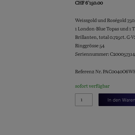
CHF
6'150.00
Weissgold und Roségold 750,
1 London-Blue Topas und 1 
Brillanten, total 0.725ct. G-V
Ringgrösse 54
Seriennummer: C200057314
Referenz Nr. PAC0040O6
sofort verfügbar
NUDO
In den Ware
Classic,
London
Blue
Topa