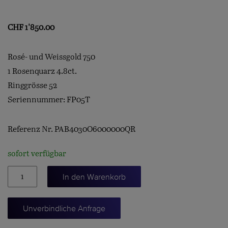
CHF
1'850.00
Rosé- und Weissgold 750
1 Rosenquarz 4.8ct.
Ringgrösse 52
Seriennummer: FP05T
Referenz Nr. PAB4030O6000000QR
sofort verfügbar
NUDO
In den Warenkorb
Petit,
Rosenquarz
Unverbindliche Anfrage
Menge