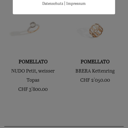
|
Datenschutz
Impressum
POMELLATO
POMELLATO
NUDO Petit, weisser
BRERA Kettenring
Topas
CHF
2'050.00
CHF
3'800.00