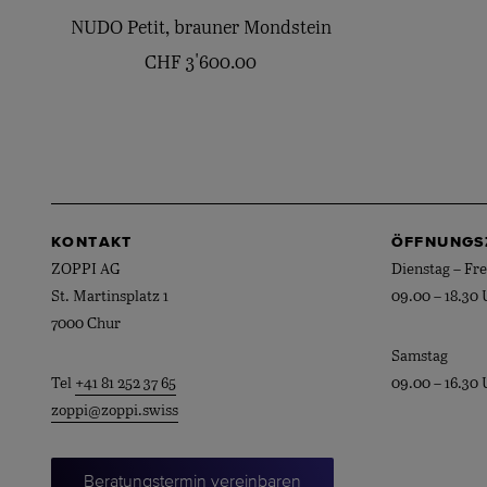
NUDO Petit, brauner Mondstein
CHF
3'600.00
KONTAKT
ÖFFNUNGS
ZOPPI AG
Dienstag – Fre
St. Martinsplatz 1
09.00 – 18.30 
7000 Chur
Samstag
Tel
+41 81 252 37 65
09.00 – 16.30 
zoppi@zoppi.swiss
Beratungstermin vereinbaren