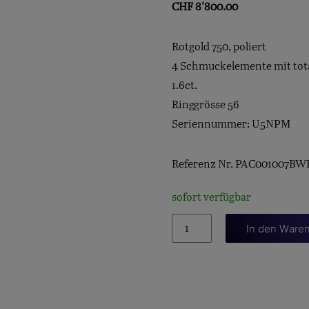
CHF
8'800.00
Rotgold 750, poliert
4 Schmuckelemente mit tota
1.6ct.
Ringgrösse 56
Seriennummer: U5NPM
Referenz Nr. PAC001007B
sofort verfügbar
Ring
In den Ware
SABBIA
Menge