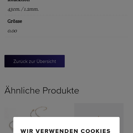
43cm. / 1.2mm.
Grösse
0.00
Zurück zur Übersicht
Ähnliche Produkte
WIR VERWENDEN COOKIES