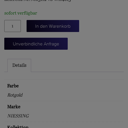
sofort verfügbar
Saitencollier,
In den Warenkorb
43cm.
/
Unverbindliche Anfrage
1.2mm.
Menge
Details
Farbe
Rotgold
Marke
NIESSING
Kollektion