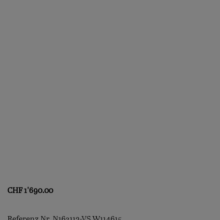
CHF
1'690.00
Referenz Nr. N163112-VS W114615