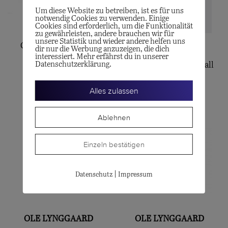
Um diese Website zu betreiben, ist es für uns
notwendig Cookies zu verwenden. Einige
Cookies sind erforderlich, um die Funktionalität
GELLNER
zu gewährleisten, andere brauchen wir für
unsere Statistik und wieder andere helfen uns
Castaway-Perlcollier
OLE LYNGGAARD
dir nur die Werbung anzuzeigen, die dich
interessiert. Mehr erfährst du in unserer
CHF
13'400.00
Datenschutzerklärung.
Leaves-Anhänger, small
CHF
1'400.00
Alles zulassen
Ablehnen
Einzeln bestätigen
|
Datenschutz
Impressum
OLE LYNGGAARD
OLE LYNGGAARD