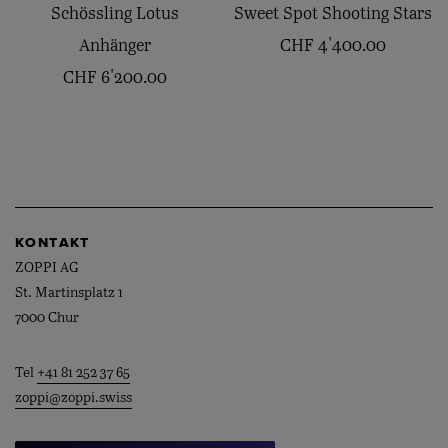
Schössling Lotus
Sweet Spot Shooting Stars
Anhänger
CHF
4'400.00
CHF
6'200.00
KONTAKT
ZOPPI AG
St. Martinsplatz 1
7000 Chur
Tel
+41 81 252 37 65
zoppi@zoppi.swiss