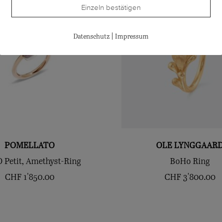
Einzeln bestätigen
|
Datenschutz
Impressum
POMELLATO
OLE LYNGGAAR
Petit, Amethyst-Ring
BoHo Ring
CHF
1'850.00
CHF
3'800.00