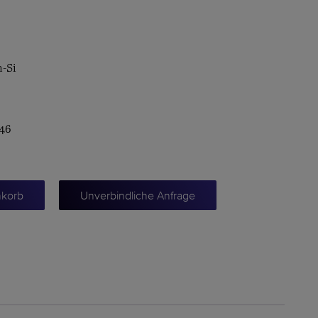
n-Si
446
nkorb
Unverbindliche Anfrage