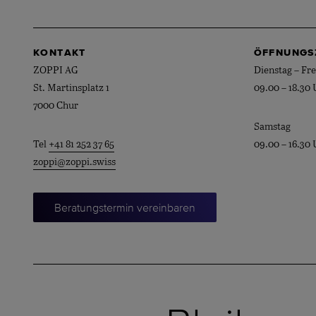
KONTAKT
ÖFFNUNGS
ZOPPI AG
Dienstag – Fre
St. Martinsplatz 1
09.00 – 18.30 
7000 Chur
Samstag
Tel
+41 81 252 37 65
09.00 – 16.30 
zoppi@zoppi.swiss
Beratungstermin vereinbaren