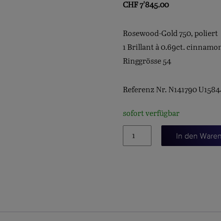
CHF
7'845.00
Rosewood-Gold 750, poliert
1 Brillant à 0.69ct. cinnamo
Ringgrösse 54
Referenz Nr. N141790 U158
sofort verfügbar
Spannring
In den Ware
"Verlauf"
4mm.
Menge