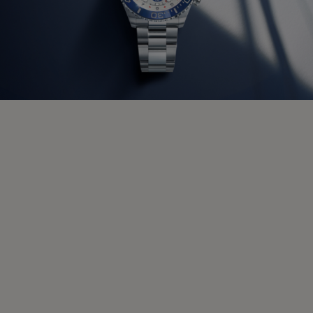
Neue Modelle 2026
Rolex Accessoires
Uhrmacherkunst
Wartung
Oyster Story
Kontaktseite