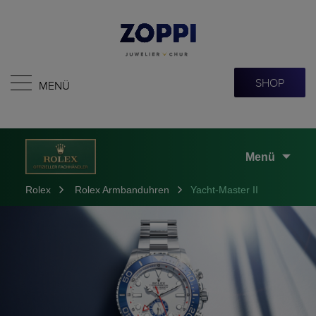
SHOP
MENÜ
Menü
Rolex
Rolex Armbanduhren
Yacht-Master II
Erfahren Sie mehr über Rolex
Rolex Armbanduhren