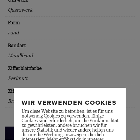
Uhrwerk
Quarzwerk
Form
rund
Bandart
Metallband
Zifferblattfarbe
Perlmutt
Zifferblattindex
Brillanten
WIR VERWENDEN COOKIES
Um diese Website zu betreiben, ist es für uns
notwendig Cookies zu verwenden. Einige
Cookies sind erforderlich, um die Funktionalität
zu gewährleisten, andere brauchen wir für
unsere Statistik und wieder andere helfen uns
Zurück zur Übersicht
dir nur die Werbung anzuzeigen, die dich
interessiert. Mehr erfährst du in unserer