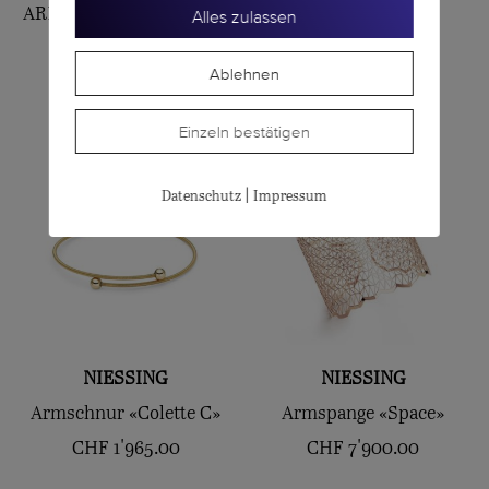
ARMBAND «SHOOTING-
Armband Nudo
Alles zulassen
STARS»
CHF
9'850.00
Ablehnen
CHF
4'600.00
Einzeln bestätigen
|
Datenschutz
Impressum
NIESSING
NIESSING
Armschnur «Colette C»
Armspange «Space»
CHF
1'965.00
CHF
7'900.00