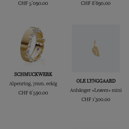
CHF
5'090.00
CHF
8'890.00
SCHMUCKWERK
OLE LYNGGAARD
Alpenring, 7mm. eckig
Anhänger «Leaves» mini
CHF
6'590.00
CHF
1'300.00